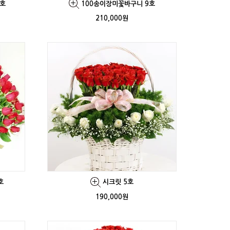
0호
100송이장미꽃바구니 9호
210,000원
호
시크릿 5호
190,000원