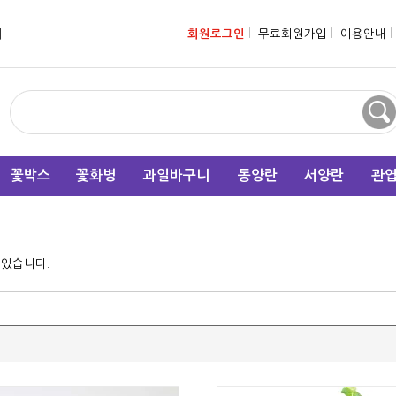
니
회원로그인
l
무료회원가입
l
이용안내
l
꽃박스
꽃화병
과일바구니
동양란
서양란
관
 있습니다.