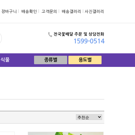
장바구니
l
배송확인
l
고객문의
l
배송갤러리
l
사진갤러리
전국꽃배달 주문 및 상담전화
1599-0514
엽식물
종류별
용도별